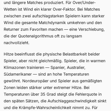
und längere Matches produziert. Für Over/Under-
Wetten ist Wind ein klarer Over-Faktor. Bei Matches
zwischen zwei aufschlagstarken Spielern kann starker
Wind die gesamte Matchdynamik umkehren und den
Returner zum Favoriten machen — eine Verschiebung,
die der Quotenalgorithmus oft zu langsam
nachvollzieht.
Hitze beeinflusst die physische Belastbarkeit beider
Spieler, aber nicht gleichmäßig. Spieler, die in warmen
Klimazonen trainieren — Spanier, Australier,
Südamerikaner — sind an hohe Temperaturen
gewöhnt. Nordeuropäer und Spieler aus gemäßigten
Zonen leiden stärker unter extremer Hitze. Bei
Temperaturen über 35 Grad steigt die Fehlerquote in
den späten Sätzen, die Aufschlaggeschwindigkeit sinkt
und die Krämpfe-Wahrscheinlichkeit nimmt zu. Für