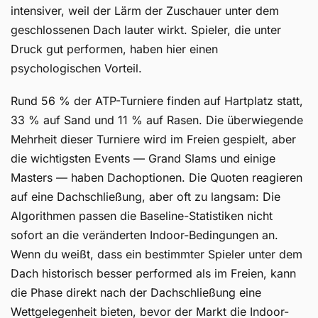
intensiver, weil der Lärm der Zuschauer unter dem
geschlossenen Dach lauter wirkt. Spieler, die unter
Druck gut performen, haben hier einen
psychologischen Vorteil.
Rund 56 % der ATP-Turniere finden auf Hartplatz statt,
33 % auf Sand und 11 % auf Rasen. Die überwiegende
Mehrheit dieser Turniere wird im Freien gespielt, aber
die wichtigsten Events — Grand Slams und einige
Masters — haben Dachoptionen. Die Quoten reagieren
auf eine Dachschließung, aber oft zu langsam: Die
Algorithmen passen die Baseline-Statistiken nicht
sofort an die veränderten Indoor-Bedingungen an.
Wenn du weißt, dass ein bestimmter Spieler unter dem
Dach historisch besser performed als im Freien, kann
die Phase direkt nach der Dachschließung eine
Wettgelegenheit bieten, bevor der Markt die Indoor-