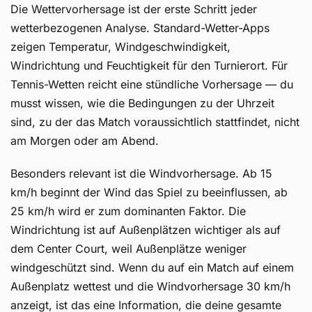
Die Wettervorhersage ist der erste Schritt jeder
wetterbezogenen Analyse. Standard-Wetter-Apps
zeigen Temperatur, Windgeschwindigkeit,
Windrichtung und Feuchtigkeit für den Turnierort. Für
Tennis-Wetten reicht eine stündliche Vorhersage — du
musst wissen, wie die Bedingungen zu der Uhrzeit
sind, zu der das Match voraussichtlich stattfindet, nicht
am Morgen oder am Abend.
Besonders relevant ist die Windvorhersage. Ab 15
km/h beginnt der Wind das Spiel zu beeinflussen, ab
25 km/h wird er zum dominanten Faktor. Die
Windrichtung ist auf Außenplätzen wichtiger als auf
dem Center Court, weil Außenplätze weniger
windgeschützt sind. Wenn du auf ein Match auf einem
Außenplatz wettest und die Windvorhersage 30 km/h
anzeigt, ist das eine Information, die deine gesamte