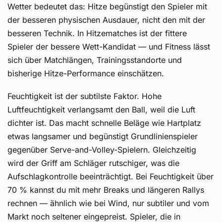
Wetter bedeutet das: Hitze begünstigt den Spieler mit
der besseren physischen Ausdauer, nicht den mit der
besseren Technik. In Hitzematches ist der fittere
Spieler der bessere Wett-Kandidat — und Fitness lässt
sich über Matchlängen, Trainingsstandorte und
bisherige Hitze-Performance einschätzen.
Feuchtigkeit ist der subtilste Faktor. Hohe
Luftfeuchtigkeit verlangsamt den Ball, weil die Luft
dichter ist. Das macht schnelle Beläge wie Hartplatz
etwas langsamer und begünstigt Grundlinienspieler
gegenüber Serve-and-Volley-Spielern. Gleichzeitig
wird der Griff am Schläger rutschiger, was die
Aufschlagkontrolle beeinträchtigt. Bei Feuchtigkeit über
70 % kannst du mit mehr Breaks und längeren Rallys
rechnen — ähnlich wie bei Wind, nur subtiler und vom
Markt noch seltener eingepreist. Spieler, die in