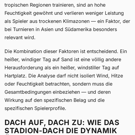
tropischen Regionen trainieren, sind an hohe
Feuchtigkeit gewöhnt und verlieren weniger Leistung
als Spieler aus trockenen Klimazonen — ein Faktor, der
bei Turnieren in Asien und Südamerika besonders
relevant wird.
Die Kombination dieser Faktoren ist entscheidend. Ein
heißer, windiger Tag auf Sand ist eine völlig andere
Herausforderung als ein heißer, windstiller Tag auf
Hartplatz. Die Analyse darf nicht isoliert Wind, Hitze
oder Feuchtigkeit betrachten, sondern muss die
Gesamtbedingungen einbeziehen — und deren
Wirkung auf den spezifischen Belag und die
spezifischen Spielerprofile.
DACH AUF, DACH ZU: WIE DAS
STADION-DACH DIE DYNAMIK